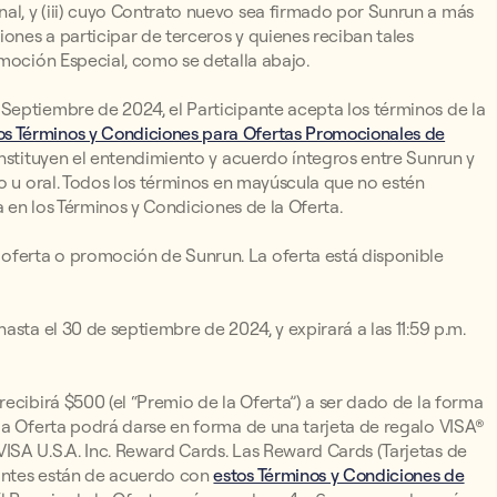
l, y (iii) cuyo Contrato nuevo sea firmado por Sunrun a más
iones a participar de terceros y quienes reciban tales
omoción Especial, como se detalla abajo.
Septiembre de 2024, el Participante acepta los términos de la
os Términos y Condiciones para Ofertas Promocionales de
stituyen el entendimiento y acuerdo íntegros entre Sunrun y
to u oral. Todos los términos en mayúscula que no estén
a en los Términos y Condiciones de la Oferta.
ferta o promoción de Sunrun. La oferta está disponible
asta el 30 de septiembre de 2024, y expirará a las 11:59 p.m.
ecibirá $500 (el “Premio de la Oferta”) a ser dado de la forma
la Oferta podrá darse en forma de una tarjeta de regalo VISA®
ISA U.S.A. Inc. Reward Cards. Las Reward Cards (Tarjetas de
antes están de acuerdo con
estos Términos y Condiciones de