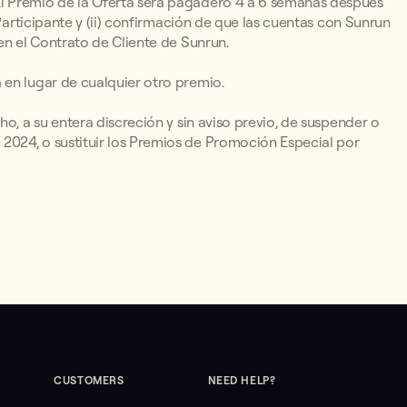
l Premio de la Oferta será pagadero 4 a 6 semanas después
 Participante y (ii) confirmación de que las cuentas con Sunrun
en el Contrato de Cliente de Sunrun.
 en lugar de cualquier otro premio.
o, a su entera discreción y sin aviso previo, de suspender o
024, o sustituir los Premios de Promoción Especial por
CUSTOMERS
NEED HELP?