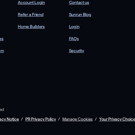
Account Login
Contact us
Refer a Friend
Sunrun Blog
Home Builders
Login
es
FAQs
am
Security
ved
acy Notice
/
PR Privacy Policy
/
/
Your Privacy Choic
Manage Cookies