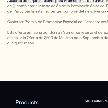
Acuerdo de Tarjetahabiente para Promociones de Sunrun.
E
de (i) completada la instalación de la Instalación Solar del
del Participante están solventes, como se define solvencia 
Cualquier Premio de Promoción Especial aquí descrito será
Esta oferta es hecha por Sunrun. Sunrun se reserva el derech
cancelar la Oferta de $500 de Maximo para Septiembre de 2
cualquier razón.
Products
MEET SUNRUN