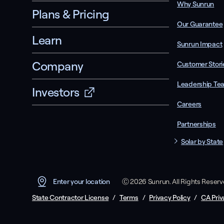
Why Sunrun
Plans & Pricing
Our Guarantee
Learn
Sunrun Impact
Company
Customer Stori
Leadership Te
Investors
Careers
Partnerships
Solar by State
Ⓒ 2026 Sunrun. All Rights Reser
Enter your location
State Contractor License
/
Terms
/
Privacy Policy
/
CA Priv