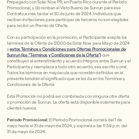
Prepagado con Solar Now PR, en Puerto Rico durante el Período
Promocional, y (iii) reciban el Visto Bueno de Sunrun para ese
Contrato a más tardar el 30 de junio de 2024. Individuos que
reciban invitaciones para participar de terceros no son elegibles
para recibir un Premio de Oferta.
Con su participación en la promoción, el Participante acepta los
términos de la Oferta de $1000 de Solar Now para Mayo de 2024
y
estos Términos y Condiciones para Ofertas Promocionales de
Sunrun (los “Términos y Condiciones de la Oferta”)
que
constituyen el entendimiento y acuerdo íntegros entre Sunrun y el
Participante y reemplaza a todo otro acuerdo, sea escrito u oral.
Todos los términos en mayúscula que no estén definidos en el
presente tendrán el significado que se les da en los Términos y
Condiciones de la Oferta.
Esta Promoción no podrá ser combinada con ninguna otra oferta
o promoción de Sunrun. La oferta está disponible solamente para
clientes nuevos.
Período Promocional:
El Período Promocional correrá del 1 de
mayo hasta el 31 de mayo de 2024, y expirará a las 11:59 p.m. del
31 de mayo de 2024.