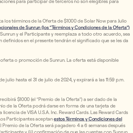
taciones para participar de terceros no son elegibles para
ta los términos de la Oferta de $1000 de Solar Now para Julio
ionales de Sunrun (los “Términos y Condiciones de la Oferta”)
Sunrun y el Participante y reemplaza a todo otro acuerdo, sea
n definidos en el presente tendrán el significado que se les da
ferta o promoción de Sunrun. La oferta está disponible
julio hasta el 31 de julio de 2024, y expirará a las 11:59 p.m.
ecibirá $1000 (el “Premio de la Oferta”) a ser dado de la
io de la Oferta podrá darse en forma de una tarjeta de
licencia de VISA U.S.A. Inc. Reward Cards. Las Reward Cards
Los Participantes aceptan
estos Términos y Condiciones del
l Premio de la Oferta será pagadero 4 a 6 semanas después
 Participante y (ii) confirmación de que las cuentas con Sunrun