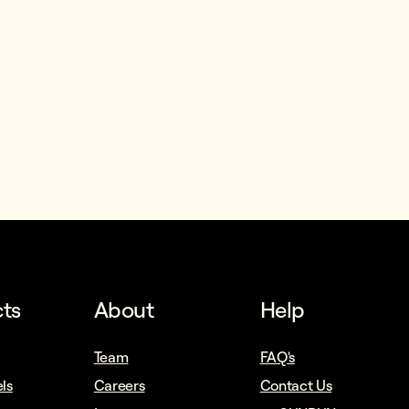
ts
About
Help
Team
FAQ's
ls
Careers
Contact Us