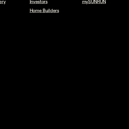
ery
Investors
mySUNRUN
Home Builders