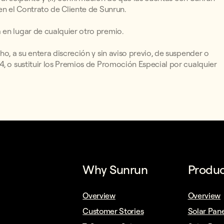
en el Contrato de Cliente de Sunrun.
 en lugar de cualquier otro premio.
o, a su entera discreción y sin aviso previo, de suspender o
4, o sustituir los Premios de Promoción Especial por cualquier
Why Sunrun
Produc
Overview
Overview
Customer Stories
Solar Pane