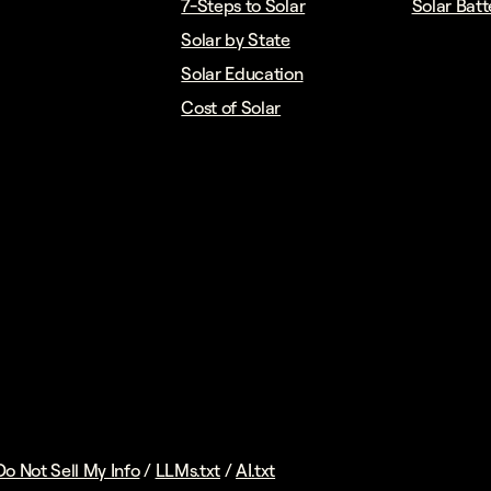
7-Steps to Solar
Solar Batt
Solar by State
Solar Education
Cost of Solar
Do Not Sell My Info
/
LLMs.txt
/
AI.txt