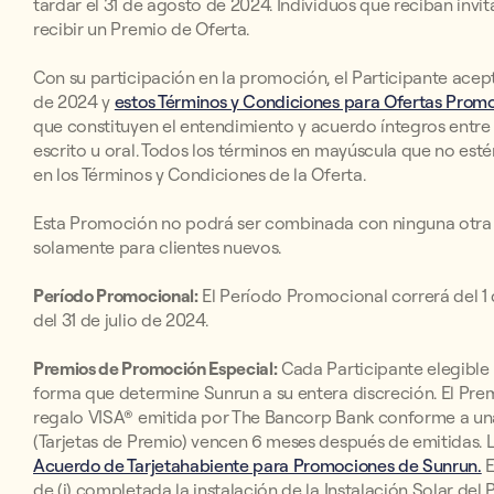
tardar el 31 de agosto de 2024. Individuos que reciban invi
recibir un Premio de Oferta.
Con su participación en la promoción, el Participante acep
de 2024 y
estos Términos y Condiciones para Ofertas Promoc
que constituyen el entendimiento y acuerdo íntegros entre 
escrito u oral. Todos los términos en mayúscula que no esté
en los Términos y Condiciones de la Oferta.
Esta Promoción no podrá ser combinada con ninguna otra o
solamente para clientes nuevos.
Período Promocional:
El Período Promocional correrá del 1 de 
del 31 de julio de 2024.
Premios de Promoción Especial:
Cada Participante elegible r
forma que determine Sunrun a su entera discreción. El Prem
regalo VISA® emitida por The Bancorp Bank conforme a una 
(Tarjetas de Premio) vencen 6 meses después de emitidas. 
Acuerdo de Tarjetahabiente para Promociones de Sunrun.
E
de (i) completada la instalación de la Instalación Solar del